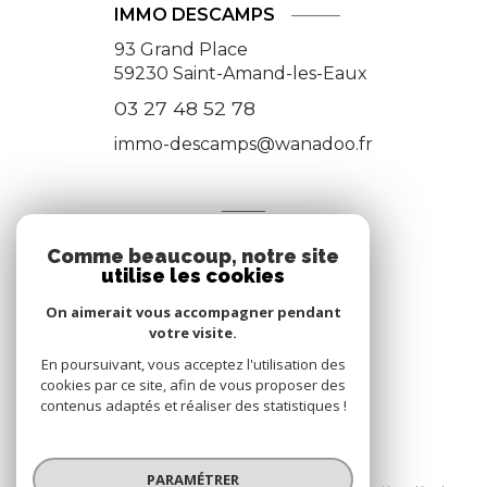
IMMO DESCAMPS
93 Grand Place
59230
Saint-Amand-les-Eaux
03 27 48 52 78
immo-descamps@wanadoo.fr
NOS RÉSEAUX
Comme beaucoup, notre site
Nous suivre
utilise les cookies
On aimerait vous accompagner pendant
votre visite.
En poursuivant, vous acceptez l'utilisation des
cookies par ce site, afin de vous proposer des
contenus adaptés et réaliser des statistiques !
© 2026 | Tous droits réservés
PARAMÉTRER