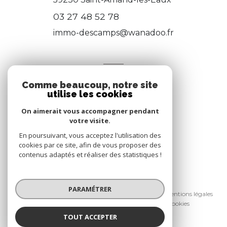
03 27 48 52 78
immo-descamps@wanadoo.fr
NOS RÉSEAUX
Comme beaucoup, notre site
Nous suivre
utilise les cookies
On aimerait vous accompagner pendant
votre visite.
En poursuivant, vous acceptez l'utilisation des
cookies par ce site, afin de vous proposer des
contenus adaptés et réaliser des statistiques !
© 2026 | Tous droits réservés
PARAMÉTRER
Nos partenaires
Nos honoraires
Mentions légales
Admin
Politique RGPD
Cookies
TOUT ACCEPTER
Réalisé par :