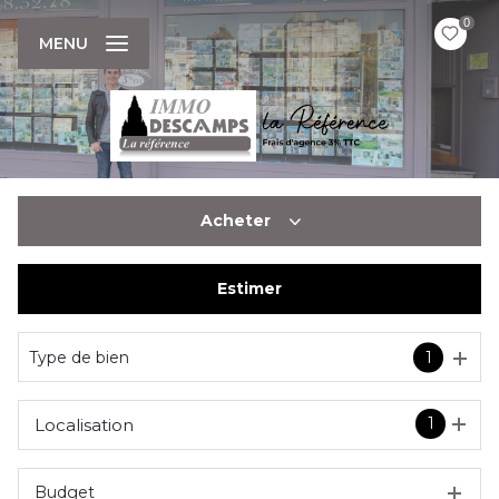
0
MENU
Acheter
Estimer
De l'ancien
Type de bien
1
1
Localisation
Budget